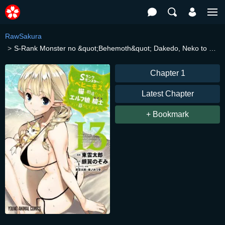
RawSakura
S-Rank Monster no &quot;Behemoth&quot; Dakedo, Neko to Machigawarete Elf Musume no Pet to Shite Kurashitemasu
Chapter 1
Latest Chapter
+ Bookmark