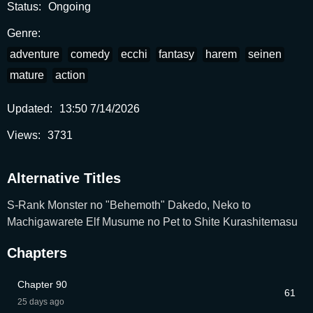
Status:
Ongoing
Kurashitemasu
" RAW.
す,Sランクモンスターの《ベヒーモス》だけど、猫と間違
われてエルフ娘の騎士（ペット）として暮らしてます,Я
Genre:
монстр S-класса Бегемот, но меня перепутали с котом, и
adventure
comedy
ecchi
fantasy
harem
seinen
я живу у эльфийки как домашний питомец,กระผมเป็น(เบฮี
mature
action
มอธ)มอนสเตอร์ S แรงค์แต่ตอนนี้ถูกเอลฟ์เลี้ยงใน
ฐานะ(แมว)ครับ,虽然是S级魔兽“比蒙巨兽” 却以猫的模样、成
Updated:
13:50 7/14/2026
为精灵娘的骑士的日常
Views:
3731
Alternative Titles
S-Rank Monster no "Behemoth" Dakedo, Neko to
Machigawarete Elf Musume no Pet to Shite Kurashitemasu
Chapters
Chapter 90
61
25 days ago