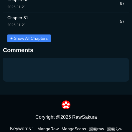
87
2025-11-21
Chapter 81
57
2025-11-21
+ Show All Chapters
Comments
Coryright @2025 RawSakura
Keywords :
MangaRaw
MangaScans
漫画raw
漫画らw