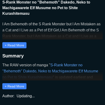
S-Rank Monster no "Behemoth" Dakedo, Neko to
Machigawarete Elf Musume no Pet to Shite
Kurashitemasu
I Am Behemoth of the S Rank Monster but I Am Mistaken as
a Cat and I Live as a Pet of Elf Girl,I Am Behemoth of the S
Rank Monster, but I Am Mistaken as a Cat and I Live as a
Pet of Elf Girl.,I'm a "Behemoth," an S-Ranked Monster, but
+ Read More
Mistaken for a Cat, I Live as an Elf Girl's Pet,Ich bin ein
mächtiger Behemoth und lebe als Kätzchen bei einer Elfe
Summary
(German),S-Rank Monster no "Behemoth" Dakedo, Neko to
The RAW version of manga "
S-Rank Monster no
Machigawarete Elf Musume no Kishi to Shite
"Behemoth" Dakedo, Neko to Machigawarete Elf Musume
Kurashitemasu,Soy un monstruo de rango S, Behemoth,
no Pet to Shite Kurashitemasu
" is updated earliest and
pero me confundieron con un gato y ahora vivo como el
completely on RawSakura. Dear readers, please comment
caballero (mascota) de una chica elfa.,Sランクモンスターの
+ Read More
and share to support RawSakura to release the latest
《ベヒーモス》だけど、猫と間違われてエルフ娘のペット
chapters of "
S-Rank Monster no "Behemoth" Dakedo, Neko
Author:
Updating...
として暮らしてます,Sランクモンスターの《ベヒーモス》
to Machigawarete Elf Musume no Pet to Shite
だけど、猫と間違われてエルフ娘の騎士として暮らしてま